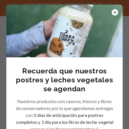
NOS ENCANTA COMPARTIR EL
CAFÉ CONTIGO :)
INICIO DE SESIÓN DE LA CUENTA
Recuerda que nuestros
postres y leches vegetales
Inicia sesión en tu cuenta para acceder a tu perfil, historial
y cualquier página privada a la que te hayan otorgado
se agendan
acceso.
Nuestros productos son caseros, frescos y libres
de conservadores por lo que agendamos entregas
con
2 días de anticipación para postres
completos y 1 dia para los litros de leche vegetal
para que los lleves recién hechos :)